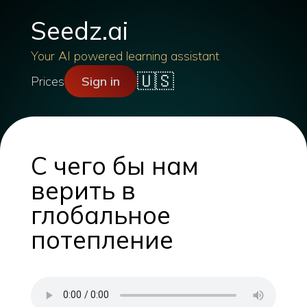
Seedz.ai
Your AI powered learning assistant
🇺🇸
Prices
Sign in
С чего бы нам
верить в
глобальное
потепление