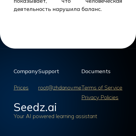
показывает, что человеческая
деятельность нарушила баланс.
Company
Support
Documents
Prices
root@zhdanov.me
Terms of Service
Privacy Policies
Seedz.ai
Your AI powered learning assistant