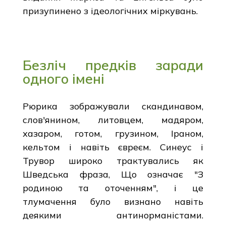
призупинено з ідеологічних міркувань.
Безліч предків заради
одного імені
Рюрика зображували скандинавом,
слов'янином, литовцем, мадяром,
хазаром, готом, грузином, Іраном,
кельтом і навіть євреєм. Синеус і
Трувор широко трактувались як
Шведська фраза, Що означає "З
родиною та оточенням", і це
тлумачення було визнано навіть
деякими антинорманістами.