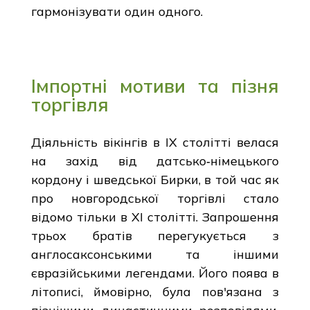
гармонізувати один одного.
Імпортні мотиви та пізня
торгівля
Діяльність вікінгів в IX столітті велася
на захід від датсько‑німецького
кордону і шведської Бирки, в той час як
про новгородської торгівлі стало
відомо тільки в XI столітті. Запрошення
трьох братів перегукується з
англосаксонськими та іншими
євразійськими легендами. Його поява в
літописі, ймовірно, була пов'язана з