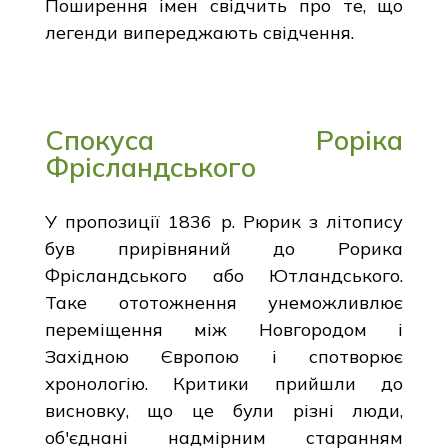
Поширення імен свідчить про те, що
легенди випереджають свідчення.
Спокуса Роріка
Фрісландського
У пропозиції 1836 р. Рюрик з літопису
був прирівняний до Рорика
Фрісландського або Ютландського.
Таке ототожнення унеможливлює
переміщення між Новгородом і
Західною Європою і спотворює
хронологію. Критики прийшли до
висновку, що це були різні люди,
об'єднані надмірним старанням