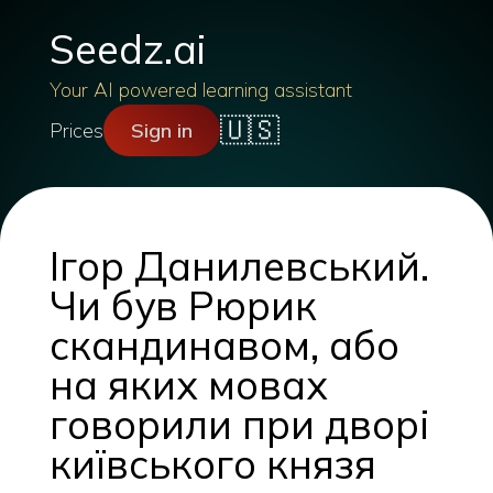
Seedz.ai
Your AI powered learning assistant
🇺🇸
Prices
Sign in
Ігор Данилевський.
Чи був Рюрик
скандинавом, або
на яких мовах
говорили при дворі
київського князя