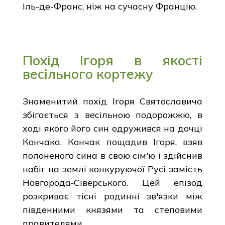
Іль-де-Франс, ніж на сучасну Францію.
Похід Ігоря в якості
весільного кортежу
Знаменитий похід Ігоря Святославича
збігається з весільною подорожжю, в
ході якого його син одружився на дочці
Кончака. Кончак пощадив Ігоря, взяв
полоненого сина в свою сім'ю і здійснив
набіг на землі конкуруючої Русі замість
Новгорода‑Сіверського. Цей епізод
розкриває тісні родинні зв'язки між
південними князями та степовими
правителями.