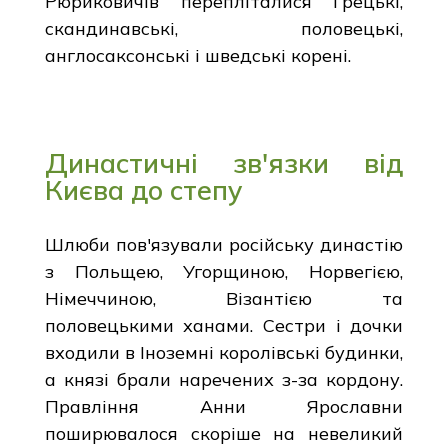
Рюриковичів перепліталися Грецькі,
скандинавські, половецькі,
англосаксонські і шведські корені.
Династичні зв'язки від
Києва до степу
Шлюби пов'язували російську династію
з Польщею, Угорщиною, Норвегією,
Німеччиною, Візантією та
половецькими ханами. Сестри і дочки
входили в Іноземні королівські будинки,
а князі брали наречених з-за кордону.
Правління Анни Ярославни
поширювалося скоріше на невеликий