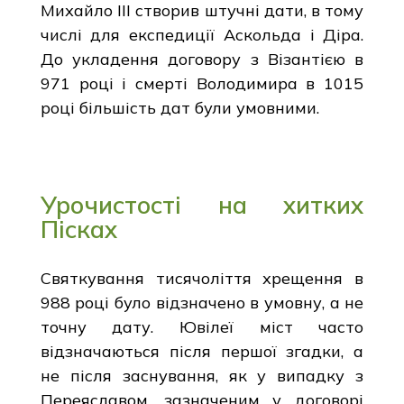
Михайло III створив штучні дати, в тому
числі для експедиції Аскольда і Діра.
До укладення договору з Візантією в
971 році і смерті Володимира в 1015
році більшість дат були умовними.
Урочистості на хитких
Пісках
Святкування тисячоліття хрещення в
988 році було відзначено в умовну, а не
точну дату. Ювілеї міст часто
відзначаються після першої згадки, а
не після заснування, як у випадку з
Переяславом, зазначеним у договорі