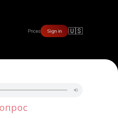
🇺🇸
Prices
Sign in
допрос