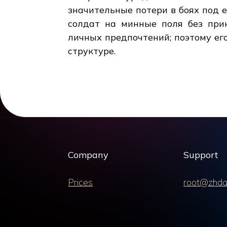
значительные потери в боях под е
солдат на минные поля без при
личных предпочтений; поэтому ег
структуре.
Company
Support
Prices
root@zhda