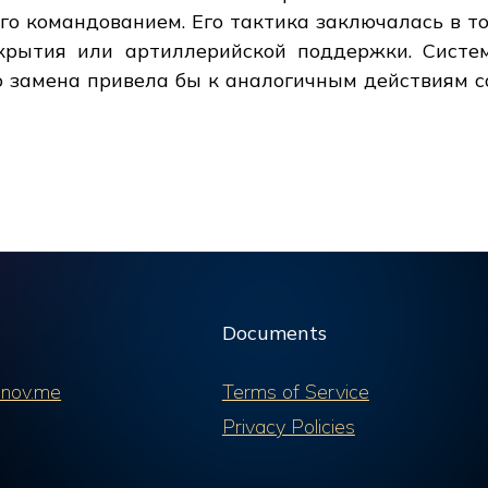
го командованием. Его тактика заключалась в т
крытия или артиллерийской поддержки. Систем
о замена привела бы к аналогичным действиям со
Documents
nov.me
Terms of Service
Privacy Policies