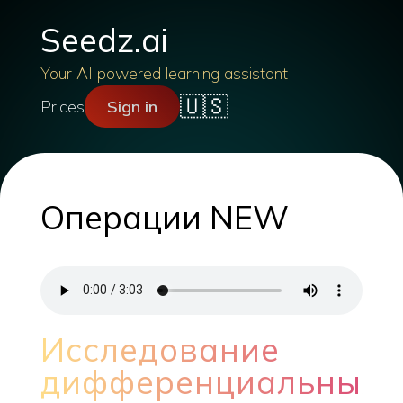
Seedz.ai
Your AI powered learning assistant
🇺🇸
Prices
Sign in
Операции NEW
Исследование
дифференциальных