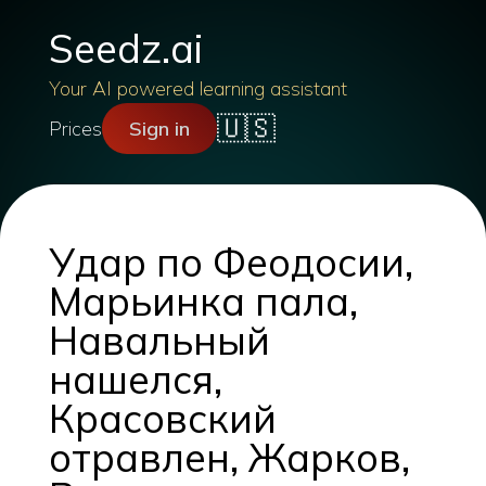
Seedz.ai
Your AI powered learning assistant
🇺🇸
Prices
Sign in
Удар по Феодосии,
Марьинка пала,
Навальный
нашелся,
Красовский
отравлен, Жарков,