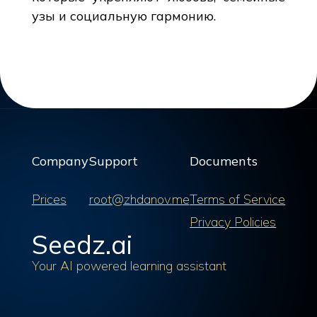
узы и социальную гармонию.
Company
Support
Documents
Prices
root@zhdanov.me
Terms of Service
Privacy Policies
Seedz.ai
Your AI powered learning assistant