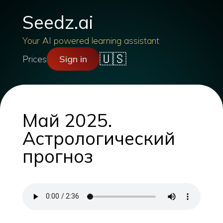
Seedz.ai
Your AI powered learning assistant
🇺🇸
Prices
Sign in
Май 2025.
Астрологический
прогноз