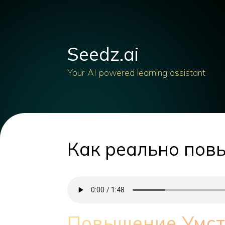
Seedz.ai
Your AI powered learning assistant
Как реально по
Повышение Умст