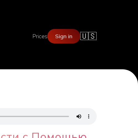
🇺🇸
Prices
Sign in
ости с Помощью