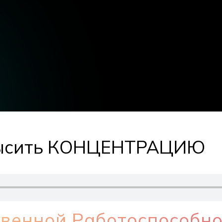
высить КОНЦЕНТРАЦИЮ
венной Работоспособн