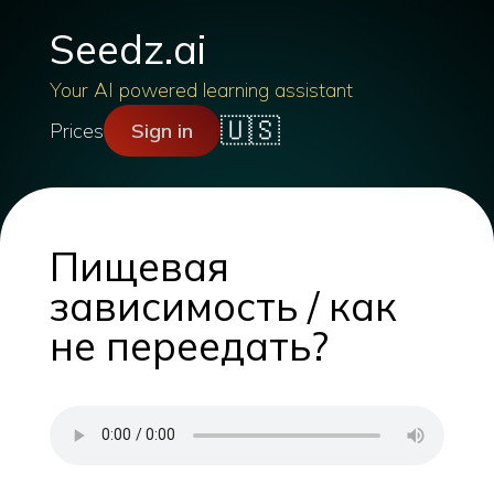
Seedz.ai
Your AI powered learning assistant
🇺🇸
Prices
Sign in
Пищевая
зависимость / как
не переедать?