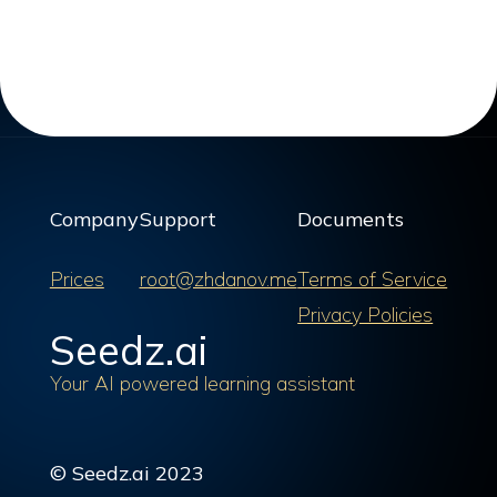
Company
Support
Documents
Prices
root@zhdanov.me
Terms of Service
Privacy Policies
Seedz.ai
Your AI powered learning assistant
© Seedz.ai 2023