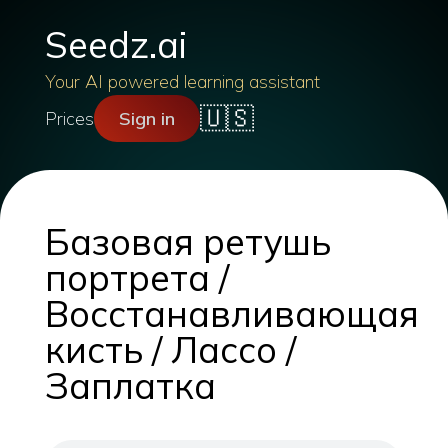
Seedz.ai
Your AI powered learning assistant
🇺🇸
Prices
Sign in
Базовая ретушь
портрета /
Восстанавливающая
кисть / Лассо /
Заплатка