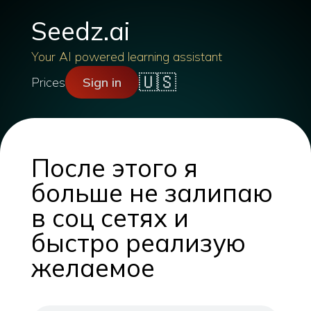
Seedz.ai
Your AI powered learning assistant
🇺🇸
Prices
Sign in
После этого я
больше не залипаю
в соц сетях и
быстро реализую
желаемое