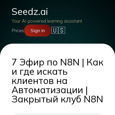
Seedz.ai
Your AI powered learning assistant
🇺🇸
Prices
Sign in
7 Эфир по N8N | Как
и где искать
клиентов на
Автоматизации |
Закрытый клуб N8N