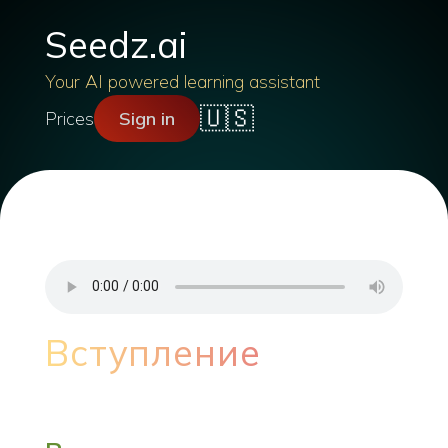
Seedz.ai
Your AI powered learning assistant
🇺🇸
Prices
Sign in
Вступление