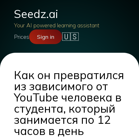
Seedz.ai
Your AI powered learning assistant
🇺🇸
Prices
Sign in
Как он превратился
из зависимого от
YouTube человека в
студента, который
занимается по 12
часов в день