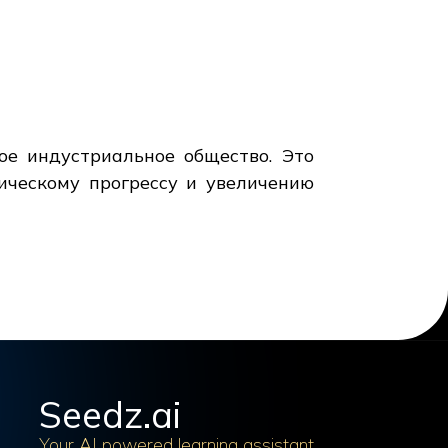
ое индустриальное общество. Это
ическому прогрессу и увеличению
Seedz.ai
Your AI powered learning assistant