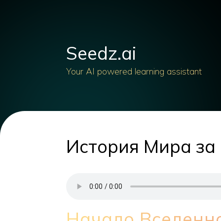
Seedz.ai
Your AI powered learning assistant
История Мира за 
Начало Вселенн