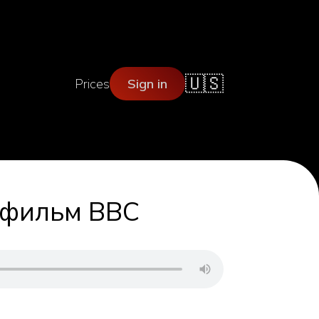
🇺🇸
Prices
Sign in
̆ фильм BBC