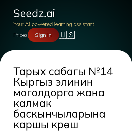
Seedz.ai
Your AI powered learning assistant
🇺🇸
Prices
Sign in
Тарых сабагы №14
Кыргыз элинин
моголдорго жана
калмак
баскынчыларына
каршы күрөшү