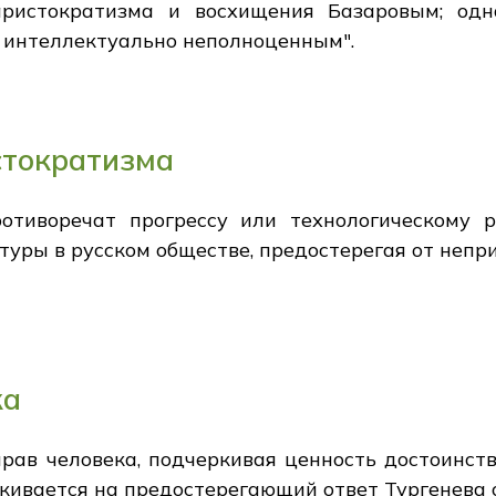
ристократизма и восхищения Базаровым; одн
бя интеллектуально неполноценным".
стократизма
отиворечат прогрессу или технологическому р
туры в русском обществе, предостерегая от непр
ка
рав человека, подчеркивая ценность достоинств
ивается на предостерегающий ответ Тургенева о