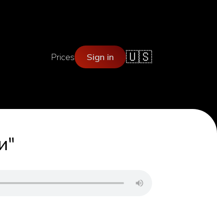
🇺🇸
Prices
Sign in
и"