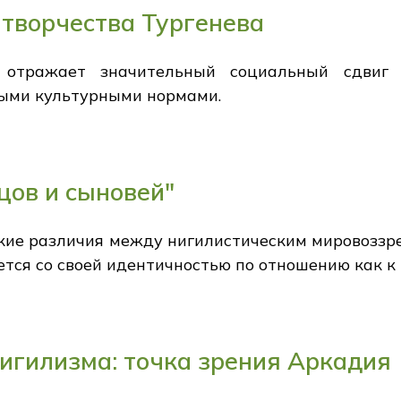
 творчества Тургенева
 отражает значительный социальный сдвиг 
выми культурными нормами.
цов и сыновей"
ткие различия между нигилистическим мировоззр
тся со своей идентичностью по отношению как к Б
игилизма: точка зрения Аркадия