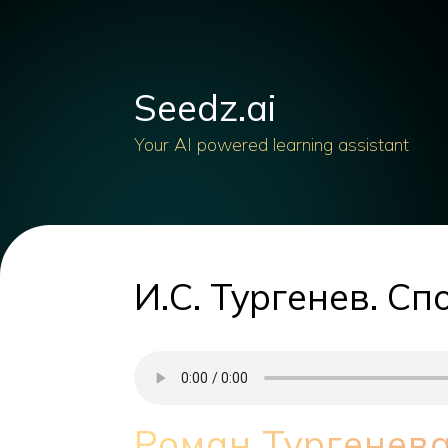
Seedz.ai
Your AI powered learning assistant
И.С. Тургенев. Сп
Роман Тургенев