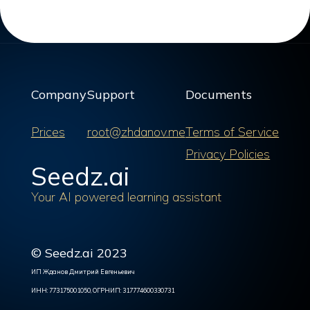
Company
Support
Documents
Prices
root@zhdanov.me
Terms of Service
Privacy Policies
Seedz.ai
Your AI powered learning assistant
© Seedz.ai 2023
ИП Жданов Дмитрий Евгеньевич
ИНН: 773175001050, ОГРНИП: 317774600330731