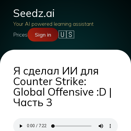
Seedz.ai
Your AI powered learning assistant
🇺🇸
Prices
Sign in
Я сделал ИИ для
Counter Strike:
Global Offensive :D |
Часть 3