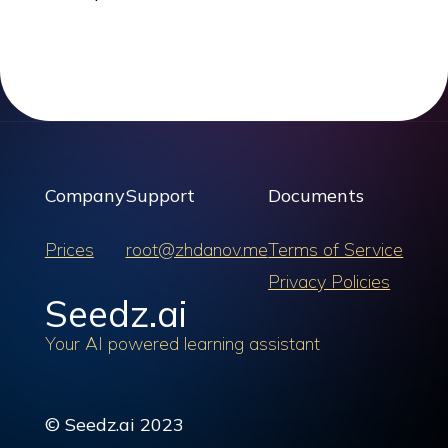
Company
Support
Documents
Prices
root@zhdanov.me
Terms of Service
Privacy Policies
Seedz.ai
Your AI powered learning assistant
© Seedz.ai 2023