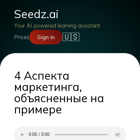
Seedz.ai
Your AI powered learning assistant
🇺🇸
Prices
Sign in
4 Аспекта
маркетинга,
объясненные на
примере