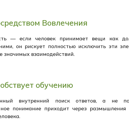
осредством Вовлечения
сть — если человек принимает вещи как до
ними, он рискует полностью исключить эти эл
ве значимых взаимодействий.
собствует обучению
янный внутренний поиск ответов, а не па
нное понимание приходит через размышления о
ловека.