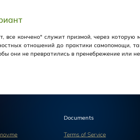
ариант
т, все кончено" служит призмой, через которую
чностных отношений до практики самопомощи, та
обы они не превратились в пренебрежение или не
Documents
nov.me
Terms of Service