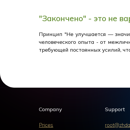
"Закончено" - это не в
Принцип "Не улучшается — значи
человеческого опыта - от межли
требующей постоянных усилий, чт
Company
Support
Prices
root@zhda