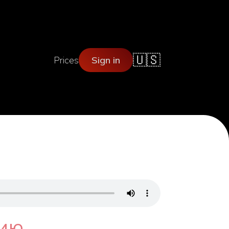
🇺🇸
Prices
Sign in
нию