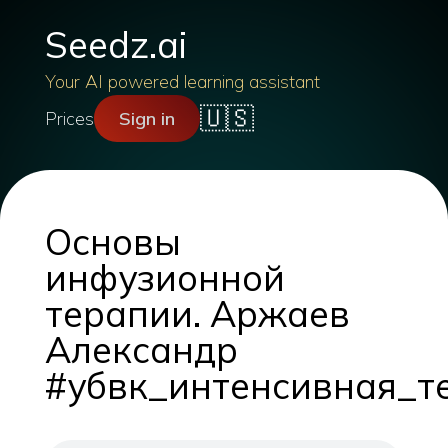
Seedz.ai
Your AI powered learning assistant
🇺🇸
Prices
Sign in
Основы
инфузионной
терапии. Аржаев
Александр
#убвк_интенсивная_т