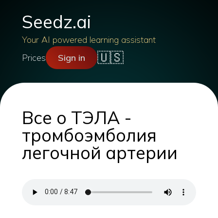
Seedz.ai
Your AI powered learning assistant
🇺🇸
Prices
Sign in
Все о ТЭЛА -
тромбоэмболия
легочной артерии