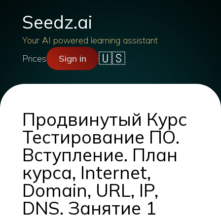
Seedz.ai
Your AI powered learning assistant
🇺🇸
Prices
Sign in
Продвинутый Курс
Тестирование ПО.
Вступление. План
курса, Internet,
Domain, URL, IP,
DNS. Занятие 1