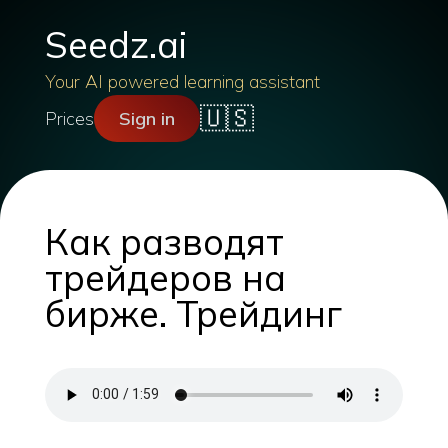
Seedz.ai
Your AI powered learning assistant
🇺🇸
Prices
Sign in
Как разводят
трейдеров на
бирже. Трейдинг