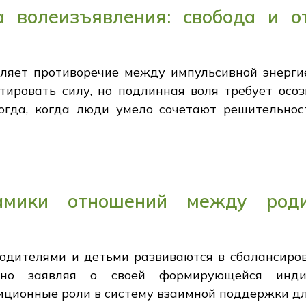
 волеизъявления: свобода и о
ляет противоречие между импульсивной энерги
ировать силу, но подлинная воля требует осозн
огда, когда люди умело сочетают решительно
намики отношений между род
дителями и детьми развиваются в сбалансиров
нно заявляя о своей формирующейся инди
ционные роли в систему взаимной поддержки дл