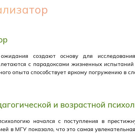
ализатор
ор
ожидания создают основу для исследовани
плетаются с парадоксами жизненных испытаний 
ного опыта способствует яркому погружению в сл
дагогической и возрастной психо
психологию начался с поступления в престижн
ией в МГУ показало, что это самая увлекательна