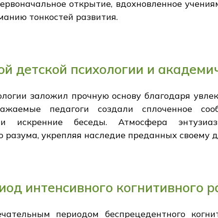
первоначальное открытие, вдохновленное учениям
манию тонкостей развития.
ой детской психологии и академи
хологии заложил прочную основу благодаря увле
важаемые педагоги создали сплоченное соо
 и искренние беседы. Атмосфера энтузиаз
 разума, укрепляя наследие преданных своему д
од интенсивного когнитивного р
ечательным периодом беспрецедентного когнит