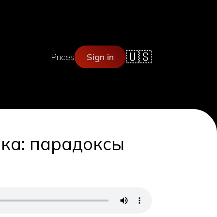
🇺🇸
Prices
Sign in
ка: парадоксы