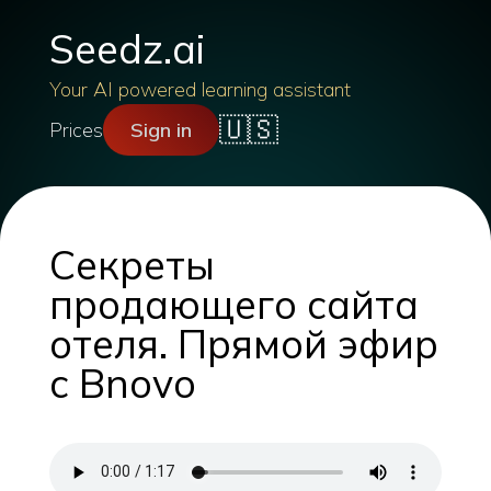
Seedz.ai
Your AI powered learning assistant
🇺🇸
Prices
Sign in
Секреты
продающего сайта
отеля. Прямой эфир
с Bnovo