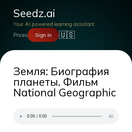
Seedz.ai
Your AI powered learning assistant
🇺🇸
Prices
Sign in
Земля: Биография
планеты. Фильм
National Geographic