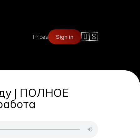
🇺🇸
Prices
Sign in
оду | ПОЛНОЕ
 работа