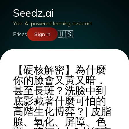
Seedz.ai
Your AI powered learning assistant
🇺🇸
Prices
Sign in
【硬核解密】為什麼
你的臉會又黃又暗，
甚至長斑？洗臉中到
底影藏著什麼可怕的
高階生化博弈？| 皮脂
腺、氧化、屏障、色