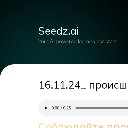
Seedz.ai
Your AI powered learning assistant
16.11.24_ проис
Соблюдайте пра