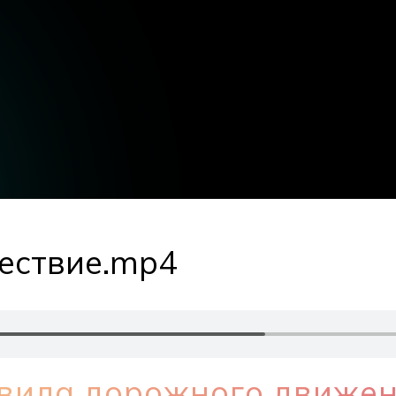
шествие.mp4
вила дорожного движен