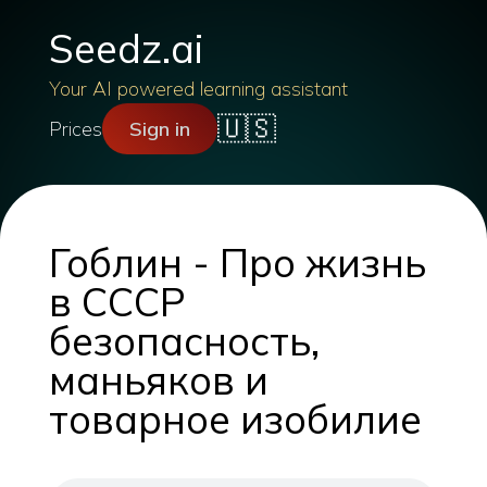
Seedz.ai
Your AI powered learning assistant
🇺🇸
Prices
Sign in
Гоблин - Про жизнь
в СССР
безопасность,
маньяков и
товарное изобилие