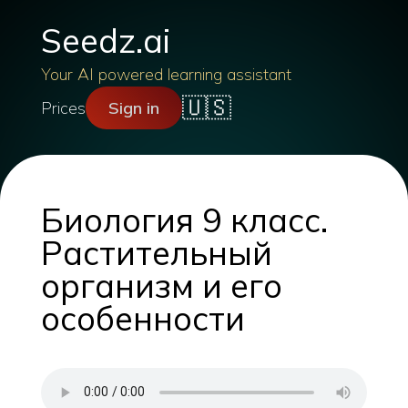
Seedz.ai
Your AI powered learning assistant
🇺🇸
Prices
Sign in
Биология 9 класс.
Растительный
организм и его
особенности