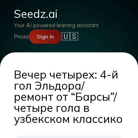
Seedz.ai
Your AI powered learning assistant
🇺🇸
Prices
Sign in
Вечер четырех: 4-й
гол Эльдора/
ремонт от “Барсы”/
четыре гола в
узбекском классико