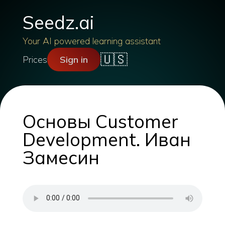
Seedz.ai
Your AI powered learning assistant
🇺🇸
Prices
Sign in
Основы Customer
Development. Иван
Замесин