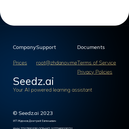
Company
Support
Documents
Prices
root@zhdanov.me
Terms of Service
Privacy Policies
Seedz.ai
Your AI powered learning assistant
© Seedz.ai 2023
ИП Жданов Дмитрий Евгеньевич
ИНН: 773175001050, ОГРНИП: 317774600330731