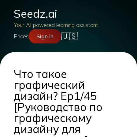
Seedz.ai
Your AI powered learning assistant
🇺🇸
Prices
Sign in
Что такое
графический
дизайн? Ep1/45
[Руководство по
графическому
дизайну для