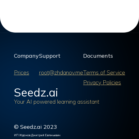
Company
Support
Documents
Prices
root@zhdanov.me
Terms of Service
Privacy Policies
Seedz.ai
Your AI powered learning assistant
© Seedz.ai 2023
ИП Жданов Дмитрий Евгеньевич