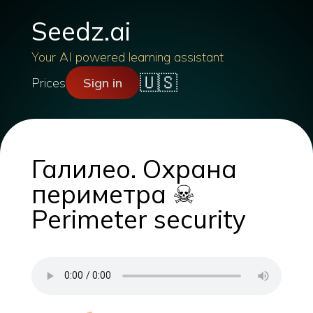
Seedz.ai
Your AI powered learning assistant
🇺🇸
Prices
Sign in
Галилео. Охрана
периметра ☠
Perimeter security