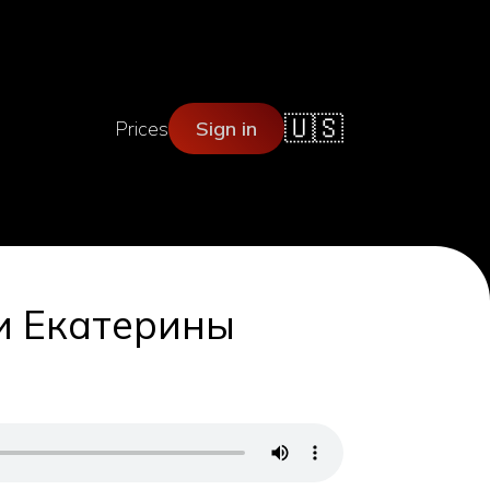
🇺🇸
Prices
Sign in
и Екатерины