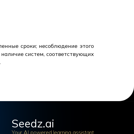
енные сроки; несоблюдение этого
ь наличие систем, соответствующих
.
Seedz.ai
Your AI powered learning assistant