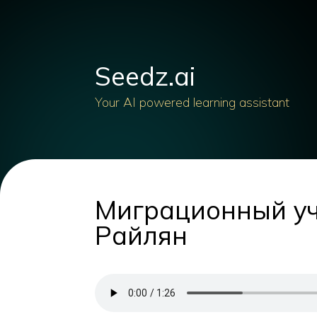
Seedz.ai
Your AI powered learning assistant
Миграционный уч
Райлян