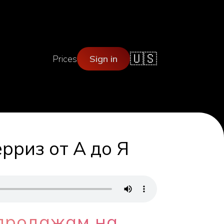
🇺🇸
Prices
Sign in
риз от А до Я
 продажам на