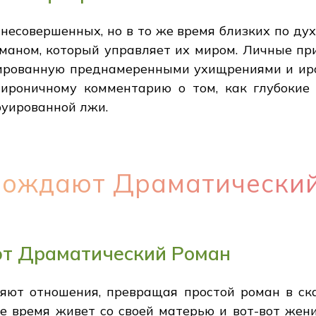
несовершенных, но в то же время близких по ду
маном, который управляет их миром. Личные пр
ированную преднамеренными ухищрениями и ир
к ироничному комментарию о том, как глубокие
руированной лжи.
рождают Драматически
т Драматический Роман
яют отношения, превращая простой роман в ск
е время живет со своей матерью и вот-вот жени