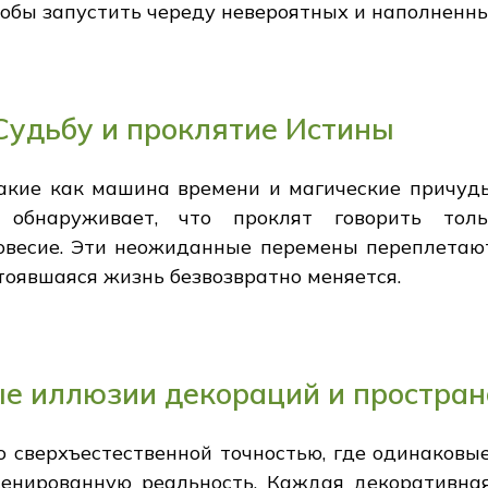
тобы запустить череду невероятных и наполненн
Судьбу и проклятие Истины
такие как машина времени и магические причуды
 обнаруживает, что проклят говорить тол
овесие. Эти неожиданные перемены переплетают
тоявшаяся жизнь безвозвратно меняется.
е иллюзии декораций и простран
 сверхъестественной точностью, где одинаковы
енированную реальность. Каждая декоративная