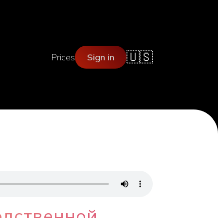
🇺🇸
Prices
Sign in
одственной