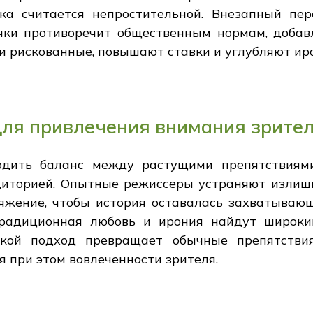
ка считается непростительной. Внезапный пе
чки противоречит общественным нормам, добав
 и рискованные, повышают ставки и углубляют ир
для привлечения внимания зрите
дить баланс между растущими препятствиям
диторией. Опытные режиссеры устраняют излишн
яжение, чтобы история оставалась захватываю
традиционная любовь и ирония найдут широкий
Такой подход превращает обычные препятстви
я при этом вовлеченности зрителя.