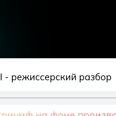
- режиссерский разбор
триумф на фоне произв