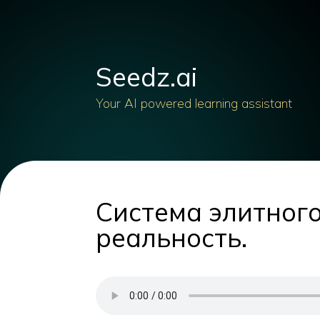
Seedz.ai
Your AI powered learning assistant
Система элитного
реальность.