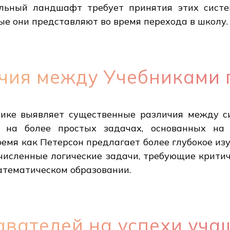
ельный ландшафт требует принятия этих сист
ые они представляют во время перехода в школу.
чия между Учебниками 
тике выявляет существенные различия между с
я на более простых задачах, основанных на
ремя как Петерсон предлагает более глубокое и
численные логические задачи, требующие крити
атематическом образовании.
вателей на успехи уча