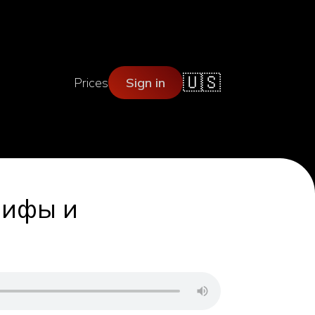
🇺🇸
Prices
Sign in
мифы и