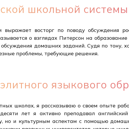
йской школьной системы
и выражает восторг по поводу обсуждения ро
казывается о взглядах Питерсон на образование 
и обсуждения домашних заданий. Судя по тону, х
езные проблемы, требующие решения.
элитного языкового об
тных школах, я рассказываю о своем опыте раб
десяти лет я активно преподавал английский
у, но и культурным аспектам с помощью домашн
книками различных университетов, которые учи