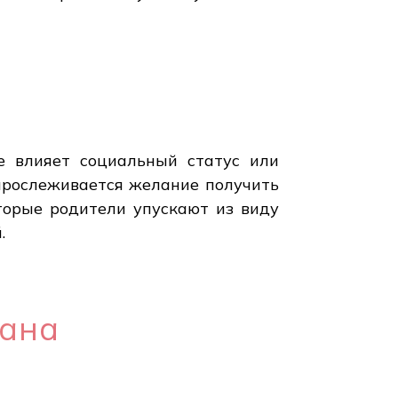
е влияет социальный статус или
 прослеживается желание получить
оторые родители упускают из виду
.
мана