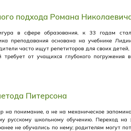
ного подхода Романа Николаевич
игура в сфере образования, к 33 годам ста
ика преподавания основана на учебнике Лиди
дители часто ищут репетиторов для своих детей, 
й требует от учащихся глубокого погружения 
метода Питерсона
 на понимание, а не на механическое запомина
му русскому школьному обучению. Переход на 
анее не обучались по нему; родителям могут по