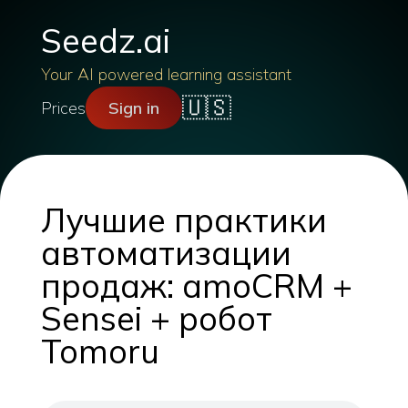
Seedz.ai
Your AI powered learning assistant
🇺🇸
Prices
Sign in
Лучшие практики
автоматизации
продаж: amoCRM +
Sensei + робот
Tomoru