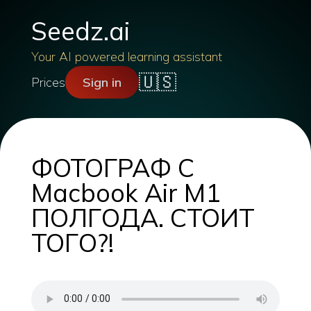
Seedz.ai
Your AI powered learning assistant
🇺🇸
Prices
Sign in
ФОТОГРАФ С
Macbook Air M1
ПОЛГОДА. СТОИТ
ТОГО?!