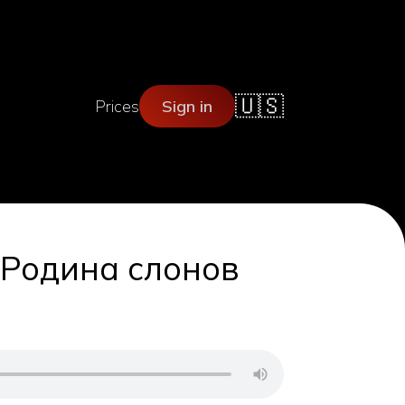
🇺🇸
Prices
Sign in
 Родина слонов