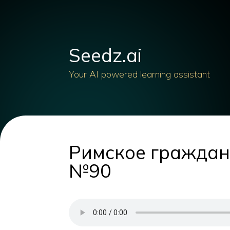
Seedz.ai
Your AI powered learning assistant
Римское гражданс
№90