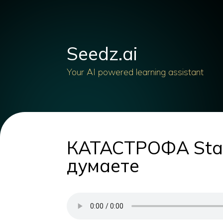
Seedz.ai
Your AI powered learning assistant
КАТАСТРОФА Star 
думаете