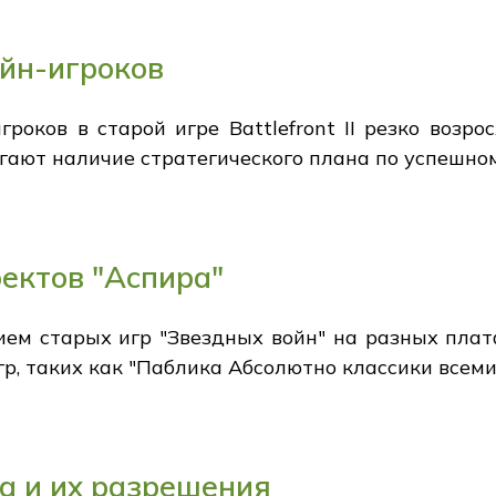
айн-игроков
оков в старой игре Battlefront II резко возро
ают наличие стратегического плана по успешном
ектов "Аспира"
ием старых игр "Звездных войн" на разных пла
гр, таких как "Паблика Абсолютно классики всеми
а и их разрешения