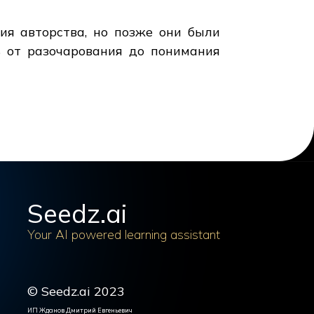
ия авторства, но позже они были
ь от разочарования до понимания
Seedz.ai
Your AI powered learning assistant
© Seedz.ai 2023
ИП Жданов Дмитрий Евгеньевич