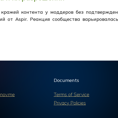
 кражей контента у моддеров без подтвержден
й от Aspir. Реакция сообщества варьировалас
Documents
nov.me
Terms of Service
Privacy Policies