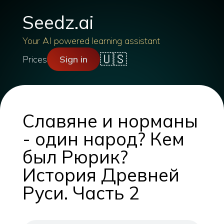
Seedz.ai
Your AI powered learning assistant
🇺🇸
Prices
Sign in
Славяне и норманы
- один народ? Кем
был Рюрик?
История Древней
Руси. Часть 2