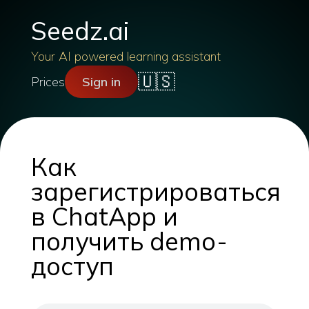
Seedz.ai
Your AI powered learning assistant
🇺🇸
Prices
Sign in
Как
зарегистрироваться
в ChatApp и
получить demo-
доступ