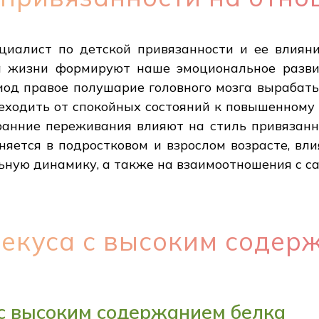
иалист по детской привязанности и ее влиян
ца жизни формируют наше эмоциональное разви
риод правое полушарие головного мозга вырабат
еходить от спокойных состояний к повышенному
 ранние переживания влияют на стиль привяза
яется в подростковом и взрослом возрасте, вл
ьную динамику, а также на взаимоотношения с са
екуса с высоким содер
с высоким содержанием белка