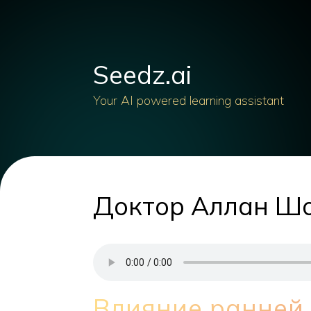
Seedz.ai
Your AI powered learning assistant
Доктор Аллан Шо
Влияние ранней