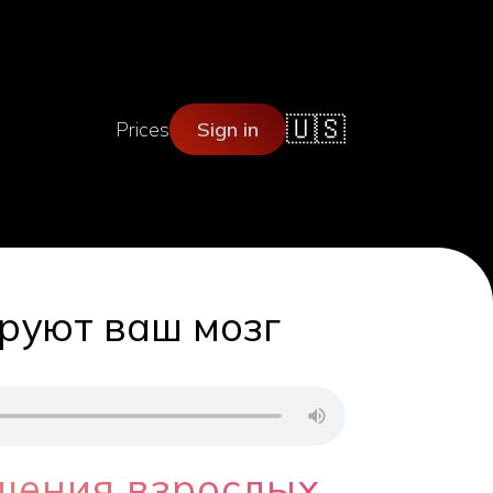
🇺🇸
Prices
Sign in
руют ваш мозг
шения взрослых