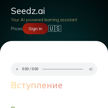
Seedz.ai
Your AI powered learning assistant
🇺🇸
Prices
Sign in
Вступление