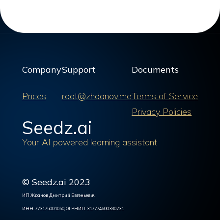
Company
Support
Documents
Prices
root@zhdanov.me
Terms of Service
Privacy Policies
Seedz.ai
Your AI powered learning assistant
© Seedz.ai 2023
ИП Жданов Дмитрий Евгеньевич
ИНН: 773175001050, ОГРНИП: 317774600330731