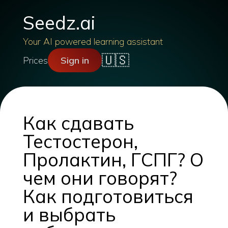
Seedz.ai
Your AI powered learning assistant
🇺🇸
Prices
Sign in
Как сдавать
Тестостерон,
Пролактин, ГСПГ? О
чем они говорят?
Как подготовиться
и выбрать