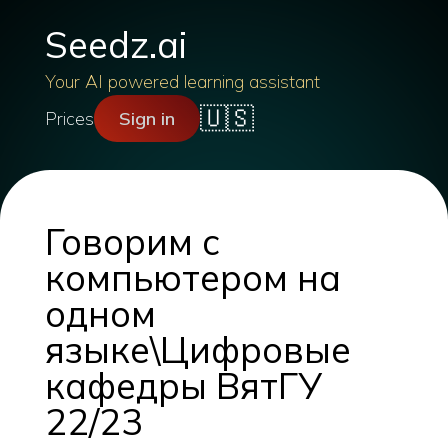
Seedz.ai
Your AI powered learning assistant
🇺🇸
Prices
Sign in
Говорим с
компьютером на
одном
языке\Цифровые
кафедры ВятГУ
22/23