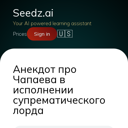
Seedz.ai
Your AI powered learning assistant
🇺🇸
Prices
Sign in
Анекдот про
Чапаева в
исполнении
супрематического
лорда