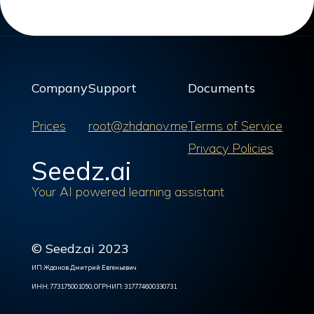
Company
Support
Documents
Prices
root@zhdanov.me
Terms of Service
Privacy Policies
Seedz.ai
Your AI powered learning assistant
© Seedz.ai 2023
ИП Жданов Дмитрий Евгеньевич
ИНН: 773175001050, ОГРНИП: 317774600330731